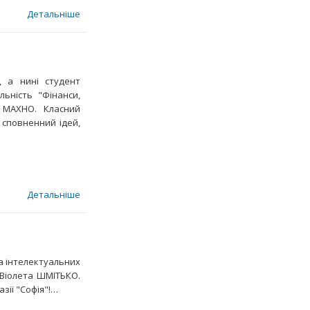
Детальніше
у, а нині студент
льність "Фінанси,
 МАХНО. Класний
 сповненний ідей,
Детальніше
а інтелектуальних
 Віолета ШМІТЬКО.
азії "Софія"!…