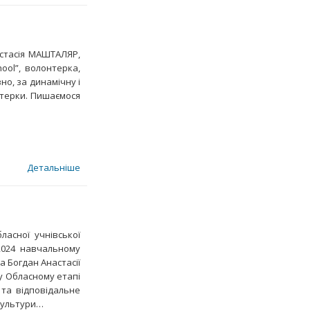
астасія МАШТАЛЯР,
hool”, волонтерка,
но, за динамічну і
нтерки. Пишаємося
Детальніше
ласної учнівської
2024 навчальному
та Богдан Анастасії
 у Обласному етапі
 та відповідальне
культури…