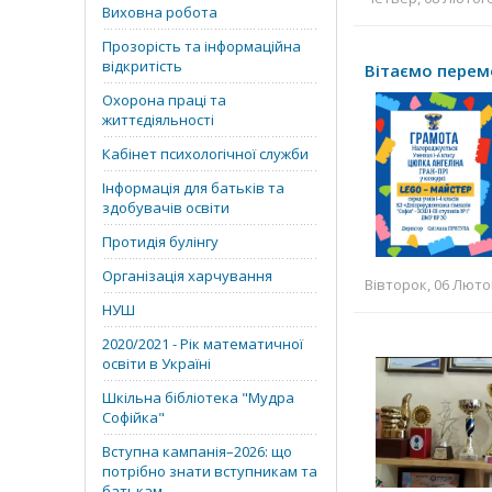
Виховна робота
Прозорість та інформаційна
відкритість
Вітаємо перем
Охорона праці та
життєдіяльності
Кабінет психологічної служби
Інформація для батьків та
здобувачів освіти
Протидія булінгу
Організація харчування
Вівторок, 06 Лютог
НУШ
2020/2021 - Рік математичної
освіти в Україні
Шкільна бібліотека "Мудра
Софійка"
Вступна кампанія–2026: що
потрібно знати вступникам та
батькам