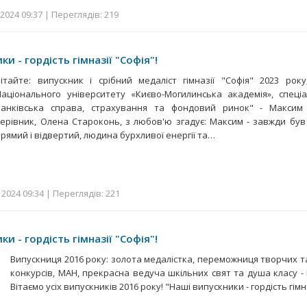
2024 09:37 | Переглядів: 219
и - гордість гімназії "Софія"!
Вітайте: випускник і срібний медаліст гімназії "Софія" 2023 рок
Національного університету «Києво-Могилинська академія», спеціа
банківська справа, страхування та фондовий ринок" - Максим
керівник, Олена Староконь, з любов'ю згадує: Максим - завжди був
прямий і відвертий, людина бурхливої енергії та…
2024 09:34 | Переглядів: 221
и - гордість гімназії "Софія"!
Випускниця 2016 року: золота медалістка, переможниця творчих т
конкурсів, МАН, прекрасна ведуча шкільних свят та душа класу -
Вітаємо усіх випускників 2016 року! "Наші випускники - гордість гімн