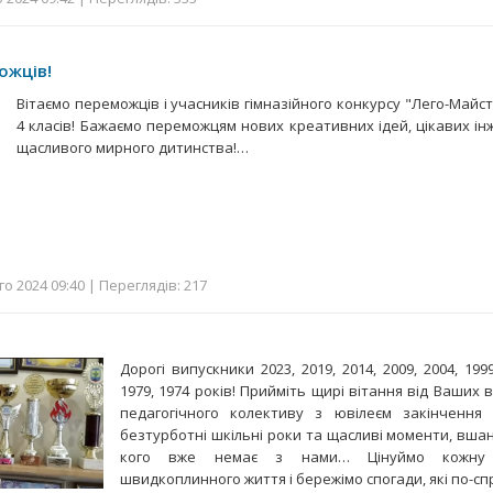
ожців!
Вітаємо переможців і учасників гімназійного конкурсу "Лего-Майст
4 класів! Бажаємо переможцям нових креативних ідей, цікавих ін
щасливого мирного дитинства!…
о 2024 09:40 | Переглядів: 217
Дорогі випускники 2023, 2019, 2014, 2009, 2004, 1999
1979, 1974 років! Прийміть щирі вітання від Ваших 
педагогічного колективу з ювілеєм закінчення
безтурботні шкільні роки та щасливі моменти, вшан
кого вже немає з нами… Цінуймо кожну 
швидкоплинного життя і бережімо спогади, які по-