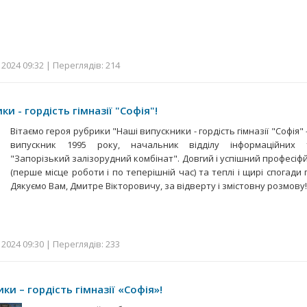
2024 09:32 | Переглядів: 214
и - гордість гімназії "Софія"!
Вітаємо героя рубрики "Наші випускники - гордість гімназії "Софія" 
випускник 1995 року, начальник відділу інформаційних 
"Запорізький залізорудний комбінат". Довгий і успішний професіф
(перше місце роботи і по теперішній час) та теплі і щирі спогади п
Дякуємо Вам, Дмитре Вікторовичу, за відверту і змістовну розмов
2024 09:30 | Переглядів: 233
ки – гордість гімназії «Софія»!