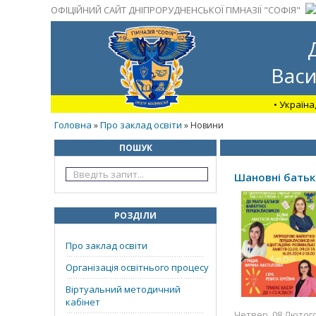
ОФІЦІЙНИЙ САЙТ ДНІПРОРУДНЕНСЬКОЇ ГІМНАЗІЇ "СОФІЯ"
Васи
• Україна
Головна
Про заклад освіти
»
» Новини
ПОШУК
Шановні батьк
РОЗДІЛИ
Про заклад освіти
Організація освітнього процесу
Віртуальний методичний
кабінет
Четвер, 08 Лютого 