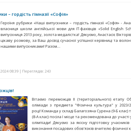
ки – гордість гімназії «Софія»
Героїня рубрики «Наші випускники – гордість гімназії «Софія» - Ан
власниця школи англійської мови для ІТ-фахівців «Solid English Sc
випускниця 2013 року, золота медалістка! Дякуємо, Анастасіє Вікторів
цікаву розмову, за Ваш досвід сучасної успішної керівниці та воло
нашими випускниками! Разом…
 2024 08:39 | Переглядів: 243
ожців!
Вітаємо переможців ІІ (територіального) етапу Об
оліміади з предмета "Фізична культура" у 2023/
році! Команда у складі Балагозяна Сурена (9-Б клас) 
(8-А клас) посіла І місце та рекомендована до участі
олімпіади! Дякуємо за якісну підготовку учасників
виконання посадових обов'язків вчителю фізичної 