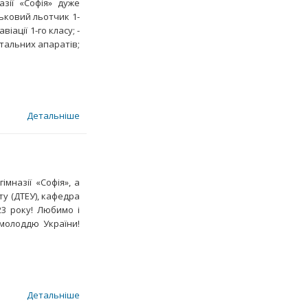
азії «Софія» дуже
ьковий льотчик 1-
іації 1-го класу; -
італьних апаратів;
Детальніше
мназії «Софія», а
у (ДТЕУ), кафедра
23 року! Любимо і
молоддю України!
Детальніше