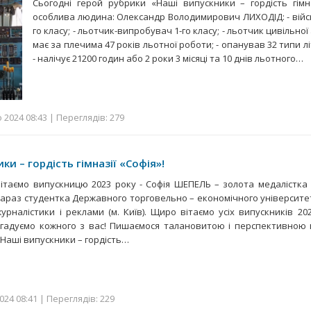
Сьогодні герой рубрики «Наші випускники – гордість гімн
особлива людина: Олександр Володимирович ЛИХОДІД: - війс
го класу; - льотчик-випробувач 1-го класу; - льотчик цивільної ав
має за плечима 47 років льотної роботи; - опанував 32 типи л
- налічує 21200 годин або 2 роки 3 місяці та 10 днів льотного…
2024 08:43 | Переглядів: 279
ки – гордість гімназії «Софія»!
Вітаємо випускницю 2023 року - Софія ШЕПЕЛЬ – золота медалістка гі
зараз студентка Державного торговельно – економічного університет
журналістики і реклами (м. Київ). Щиро вітаємо усіх випускників 20
згадуємо кожного з вас! Пишаємося талановитою і перспективною 
«Наші випускники – гордість…
024 08:41 | Переглядів: 229