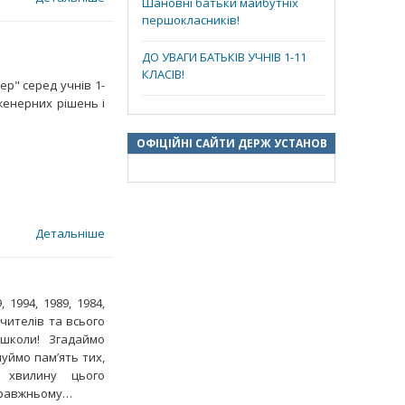
Шановні батьки майбутніх
першокласників!
ДО УВАГИ БАТЬКІВ УЧНІВ 1-11
КЛАСІВ!
ер" серед учнів 1-
женерних рішень і
ОФІЦІЙНІ САЙТИ ДЕРЖ УСТАНОВ
Детальніше
, 1994, 1989, 1984,
вчителів та всього
 школи! Згадаймо
уймо пам’ять тих,
хвилину цього
справжньому…