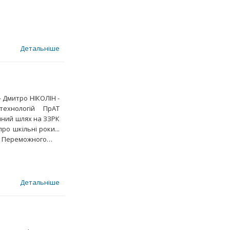
Детальніше
- Дмитро НІКОЛІН -
технологій ПрАТ
йний шлях на ЗЗРК
ро шкільні роки...
у! Переможного…
Детальніше