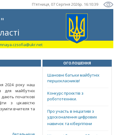
П'ятниця, 07 Серпня 2026р. 16:10:40
"
ласті
mnaya.czsofia@ukr.net
ОГОЛОШЕННЯ
Шановні батьки майбутніх
першокласників!
ня 2024 року наш
я для майбутніх
Конкурс проєктів з
, дають початкові
робототехніки.
іти з цікавістю
зуміти вчителя та
Про участь в ініціативі з
удосконалення цифрових
навичок та кібергігієни
Детальніше