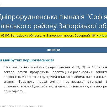
Дніпрорудненська гімназія "Софія
лівського району Запорізької об
, 69107, Запорізька область, м. Запоріжжя, просп. Соборний, 164 •
priyo
НОВИНИ
и майбутніх першокласників!
Шановні батьки майбутніх першокласників! 02, 09 та 16 берез
заклад освіти продовжить адаптаційно-розвивальні занятт
першачків. У ході таких зустрічей вчителі знайомляться з дітьми
знання, формують перші вміння партнерської співпраці. Д
опановують новий для себе вид діяльності - навчання, вчаться ро
один одного,…
2024 09:42 | Переглядів: 333