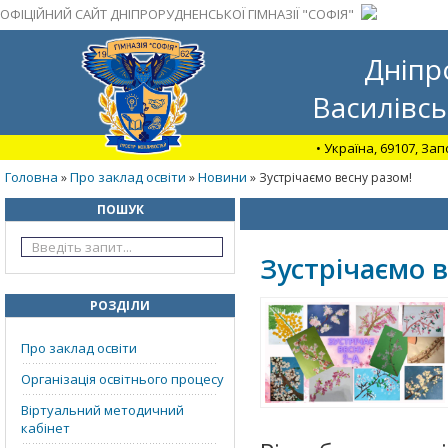
ОФІЦІЙНИЙ САЙТ ДНІПРОРУДНЕНСЬКОЇ ГІМНАЗІЇ "СОФІЯ"
Дніпр
Василівсь
• Україна, 69107, За
Головна
Про заклад освіти
Новини
»
»
» Зустрічаємо весну разом!
ПОШУК
Зустрічаємо в
РОЗДІЛИ
Про заклад освіти
Організація освітнього процесу
Віртуальний методичний
кабінет