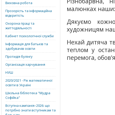
Різнобарвна, 
Виховна робота
малюнках наших
Прозорість та інформаційна
відкритість
Дякуємо кожн
Охорона праці та
художницям нашо
життєдіяльності
Кабінет психологічної служби
Нехай дитяча тв
Інформація для батьків та
теплом у остан
здобувачів освіти
перемога, обов'
Протидія булінгу
Організація харчування
НУШ
2020/2021 - Рік математичної
освіти в Україні
Шкільна бібліотека "Мудра
Софійка"
Вступна кампанія–2026: що
потрібно знати вступникам та
батькам