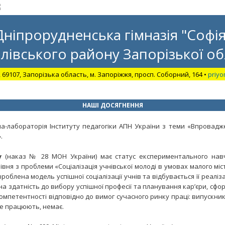
Дніпрорудненська гімназія "Софія
лівського району Запорізької об
, 69107, Запорізька область, м. Запоріжжя, просп. Соборний, 164 •
priyo
НАШІ ДОСЯГНЕННЯ
-лабораторія Інституту педагогіки АПН України з теми «Впровадж
.
у
(наказ № 28 МОН України) має статус експериментального нав
івня з проблеми «Соціалізація учнівської молоді в умовах малого міст
облена модель успішної соціалізації учнів та відбувається її реаліза
на здатність до вибору успішної професії та планування кар’єри, сфо
омпетентності відповідно до вимог сучасного ринку праці: випускників 
не працюють, немає.