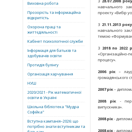
З
28.07.2008
рок
Виховна робота
навчального зак
Прозорість та інформаційна
проекту «Вибір ус
відкритість
З
21.11.2013
року
Охорона праці та
навчального закл
життєдіяльності
темою «Формування
Кабінет психологічної служби
З
2018 по 2022 р
Інформація для батьків та
«Організаційно-пе
здобувачів освіти
процесу».
Протидія булінгу
2006 рік
– лауре
Організація харчування
громадянського с
НУШ
2007
рік
– диплома
2020/2021 - Рік математичної
освіти в Україні
2008
рік
- пере
Шкільна бібліотека "Мудра
випускника».
Софійка"
2008
рік
- диплома
Вступна кампанія–2026: що
потрібно знати вступникам та
2008
рік
- диплома
батькам