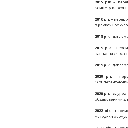
2015
рік
– перем
Комітету Верховної
2016
рік
– перемож
в рамках Восьмого
2018 рік
- диплома
2019 рік
- перемо
навчання як освітн
2019
рік
- диплома
2020
рік
- перем
"Компетентнісний п
2020
рік
- лауреат
обдарованими діт
2022 рік
- перемо
методики формуван
2024 рік
- перемо