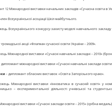
нт 12 Міжнародної виставки начальних закладів «Сучасна освіта в Укра
 член Всеукраїнської асоціації Шкіл майбутнього.
жець Всеукраїнського конкурсу-захисту моделі навчального закладу
 громадської акції «Флагман сучасної освіти України – 2009».
ець Міжнародної виставки «Сучасні навчальні закладні – 2010» (брон
 дипломант міжнародної виставки «Сучасні навчальні заклади освіти
роки
– дипломант обласних виставок «Освіта Запорізького краю».
жець Міжнародної виставки «Інноватика в сучасній освіті» у номін
ідницько – експериментальної діяльності учнівської та студентсько
Міжнародної виставки «Сучасні заклади освіти – 2015» (срібна медаль)