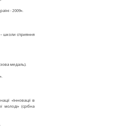
їні - 2009».
 – школи сприяння
зова медаль).
».
ації «Інновації в
ї молоді» (срібна
.