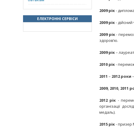
2009
рік
- диплома
ЕЛЕКТРОННІ СЕРВІСИ
2009
рік
- дійсний
2009
рік
- перемо
здоров’ю.
2009
рік
– лауреат
2010
рік
- перемож
2011
–
2012 роки
–
2009, 2010, 2011 
2012
рік
- перемо
організації досл
медаль).
2015
рік
- призер 