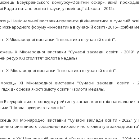
ожець Всеукраїнського конкурсу«Освітній оскар», який проходи
 Ради з питань освіти і науки, у номінації «Школа – 2015».
ець Національної виставки-презентації «Інноватика в сучасній осві
 міжнародного форуму «Інноватика в сучасній освіті - 2016» (срібна ме
нт Х Міжнародної виставки "Інноватика в сучасній освіті".
жець Х Міжнародної виставки "Сучасні заклади освіти - 2019" у 
ій ресур ХХІ століття" (золота медаль).
нт ХІ Міжнародної виставки "Інноватика в сучасній освіті".
ожець ХІ Міжнародної виставки "Сучасні заклади освіти - 20
ідхід - основа якості змісту освіти" (золота медаль).
и Всеукраїнського конкурсу-рейтингу загальноосвітніх навчальних з
ьми "Школа - джерело талантів"
жець ХІІІ Міжнародної виставки "Сучасні заклади освіти - 2022" у н
ня сприятливого соціально-психологічного клімату в закладі освіти"
жець у ХV Міжнародній виставці «Сучасні заклади освіти – 2024» в н