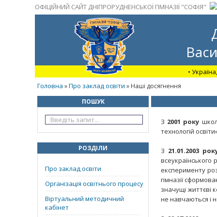
ОФІЦІЙНИЙ САЙТ ДНІПРОРУДНЕНСЬКОЇ ГІМНАЗІЇ "СОФІЯ"
Васи
• Україна
Головна
Про заклад освіти
»
» Наші досягнення
ПОШУК
З
2001
року
школа
технологій освіти»
РОЗДІЛИ
З
21.01.2003 рок
всеукраїнського р
Про заклад освіти
експерименту розр
гімназії сформова
Організація освітнього процесу
значущі життєві к
Віртуальний методичний
не навчаються і 
кабінет