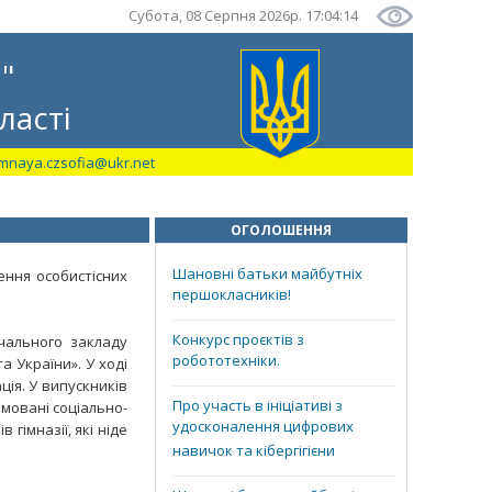
Субота, 08 Серпня 2026р. 17:04:14
"
ласті
mnaya.czsofia@ukr.net
ОГОЛОШЕННЯ
Шановні батьки майбутніх
ення особистісних
першокласників!
Конкурс проєктів з
чального закладу
робототехніки.
а України». У ході
ція. У випускників
Про участь в ініціативі з
рмовані соціально-
удосконалення цифрових
гімназії, які ніде
навичок та кібергігієни