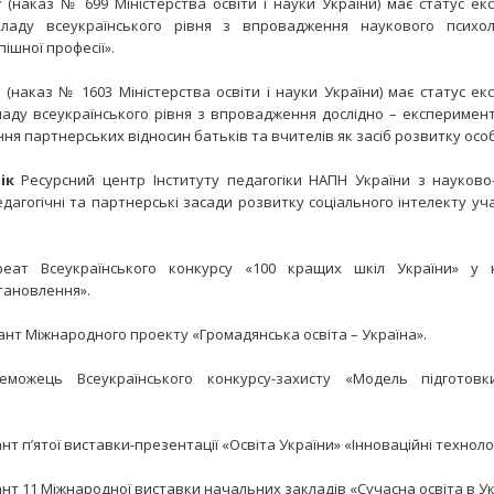
у
(наказ № 699 Міністерства освіти і науки України) має статус е
ладу всеукраїнського рівня з впровадження наукового психоло
пішної професії».
(наказ № 1603 Міністерства освіти і науки України) має статус е
аду всеукраїнського рівня з впровадження дослідно – експеримен
 партнерських відносин батьків та вчителів як засіб розвитку особ
ік
Ресурсний центр Інституту педагогіки НАПН України з науково
дагогічні та партнерські засади розвитку соціального інтелекту уч
ат Всеукраїнського конкурсу «100 кращих шкіл України» у н
тановлення».
нт Міжнародного проекту «Громадянська освіта – Україна».
можець Всеукраїнського конкурсу-захисту «Модель підготовк
нт п’ятої виставки-презентації «Освіта України» «Інноваційні техноло
нт 11 Міжнародної виставки начальних закладів «Сучасна освіта в Укра