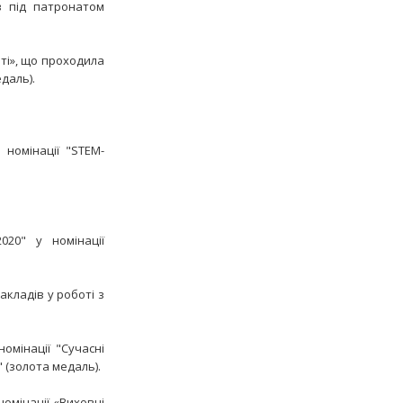
в під патронатом
ті», що проходила
даль).
номінації "STEM-
20" у номінації
акладів у роботі з
омінації "Сучасні
 (золота медаль).
омінації «Виховні