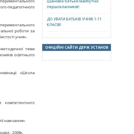
кспериментального
Шановні батьки майбутніх
першокласників!
го-педагогічного
ДО УВАГИ БАТЬКІВ УЧНІВ 1-11
КЛАСІВ!
кспериментального
тальної роботи за
истості учня».
ОФІЦІЙНІ САЙТИ ДЕРЖ УСТАНОВ
-методичної теми
асників освітнього
омінації «Школа
и компетентного
гії навчання».
їні - 2008».