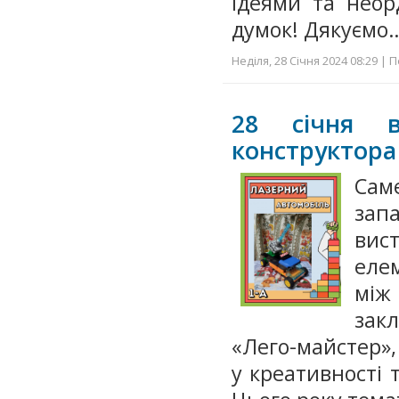
ідеями та неор
думок! Дякуємо
Неділя, 28 Січня 2024 08:29 | 
28 січня в
конструктора
Сам
зап
вист
елем
між
зак
«Лего-майстер»,
у креативності 