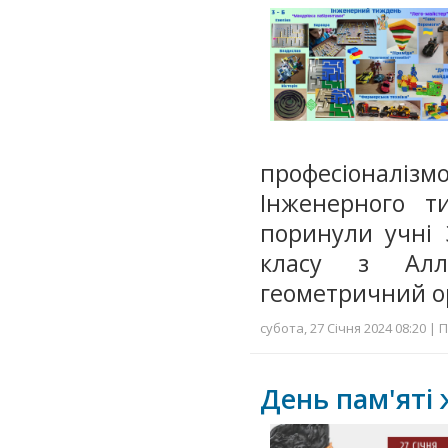
професіоналі
Інженерного т
поринули учні 
класу з Алл
геометричний о
субота, 27 Січня 2024 08:20 | 
День пам'яті 