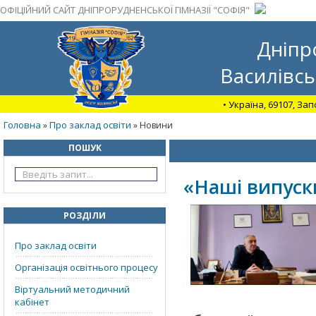
ОФІЦІЙНИЙ САЙТ ДНІПРОРУДНЕНСЬКОЇ ГІМНАЗІЇ "СОФІЯ"
Дніпр
Василівсь
• Україна, 69107, За
Головна
Про заклад освіти
»
» Новини
ПОШУК
«Наші випускн
РОЗДІЛИ
Про заклад освіти
Організація освітнього процесу
Віртуальний методичний
кабінет