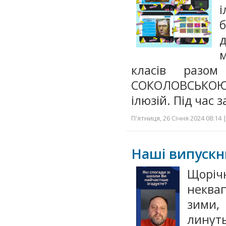
і
м
класів разо
СОКОЛОВСЬКОЮ 
ілюзій. Під час
П'ятниця, 26 Січня 2024 08:14 
Наші випускни
Щоріч
неквап
зими,
линут