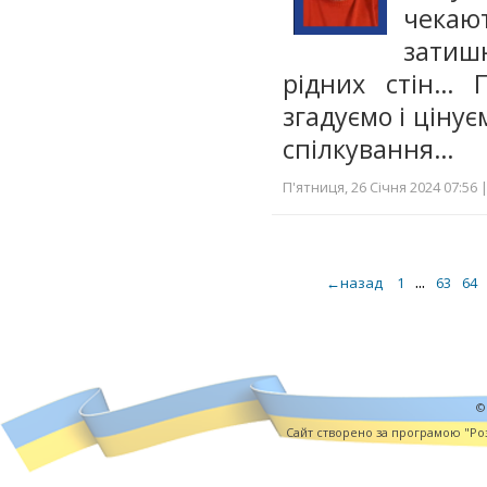
чека
затишн
рідних стін… 
згадуємо і ціну
спілкування…
П'ятниця, 26 Січня 2024 07:56 
...
←назад
1
63
64
©
Cайт створено за програмою "Роз