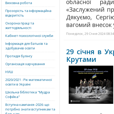
обласної рад
Виховна робота
«Заслужений пр
Прозорість та інформаційна
відкритість
Дякуємо, Сергі
вагомий внесок 
Охорона праці та
життєдіяльності
Понеділок, 29 Січня 2024 08:34
Кабінет психологічної служби
Інформація для батьків та
здобувачів освіти
29 січня в У
Протидія булінгу
Крутами
Організація харчування
НУШ
2020/2021 - Рік математичної
освіти в Україні
Шкільна бібліотека "Мудра
Софійка"
Вступна кампанія–2026: що
потрібно знати вступникам та
батькам