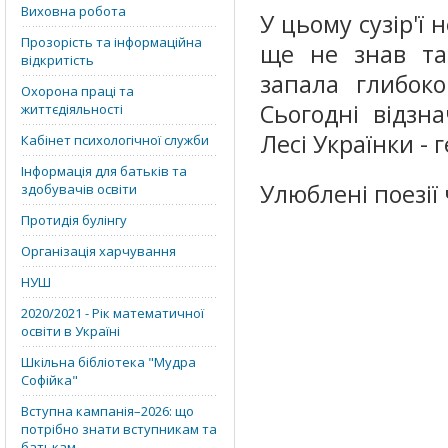
Виховна робота
У цьому сузір'ї 
Прозорість та інформаційна
ще не знав так
відкритість
запала глибоко
Охорона праці та
Сьогодні відзн
життєдіяльності
Лесі Українки - 
Кабінет психологічної служби
Інформація для батьків та
Улюблені поезії 
здобувачів освіти
Протидія булінгу
Організація харчування
НУШ
2020/2021 - Рік математичної
освіти в Україні
Шкільна бібліотека "Мудра
Софійка"
Вступна кампанія–2026: що
потрібно знати вступникам та
батькам