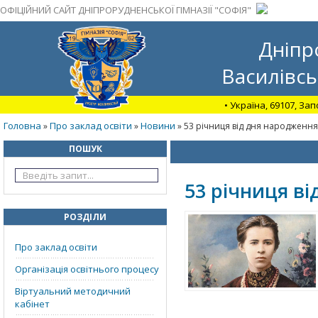
ОФІЦІЙНИЙ САЙТ ДНІПРОРУДНЕНСЬКОЇ ГІМНАЗІЇ "СОФІЯ"
Дніпр
Василівсь
• Україна, 69107, За
Головна
Про заклад освіти
Новини
»
»
» 53 річниця від дня народження
ПОШУК
53 річниця ві
РОЗДІЛИ
Про заклад освіти
Організація освітнього процесу
Віртуальний методичний
кабінет