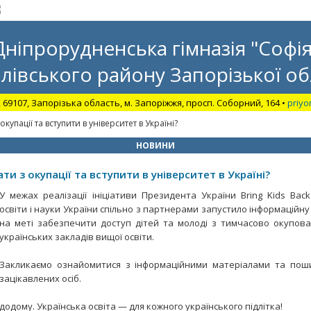
Дніпрорудненська гімназія "Софія
лівського району Запорізької об
, 69107, Запорізька область, м. Запоріжжя, просп. Соборний, 164 •
priyo
окупації та вступити в університет в Україні?
НОВИНИ
ати з окупації та вступити в університет в Україні?
У межах реалізації ініціативи Президента України Bring Kids Back
освіти і науки України спільно з партнерами запустило інформаційн
на меті забезпечити доступ дітей та молоді з тимчасово окупов
українських закладів вищої освіти.
Закликаємо ознайомитися з інформаційними матеріалами та пош
зацікавлених осіб.
додому. Українська освіта — для кожного українського підлітка!