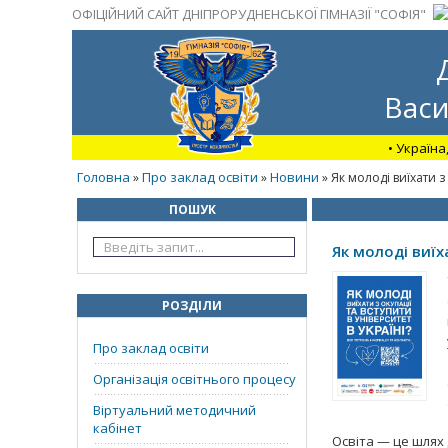
ОФІЦІЙНИЙ САЙТ ДНІПРОРУДНЕНСЬКОЇ ГІМНАЗІЇ "СОФІЯ"
Васи
• Україна
Головна
Про заклад освіти
Новини
»
»
» Як молоді виїхати з 
ПОШУК
Як молоді виїх
РОЗДІЛИ
Про заклад освіти
Організація освітнього процесу
Віртуальний методичний
кабінет
Освіта — це шлях 