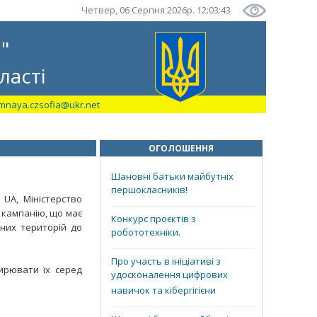
Четвер, 06 Серпня 2026р. 12:03:43
"
ласті
mnaya.czsofia@ukr.net
ОГОЛОШЕННЯ
Шановні батьки майбутніх
першокласників!
 UA, Міністерство
у кампанію, що має
Конкурс проєктів з
аних територій до
робототехніки.
Про участь в ініціативі з
ирювати їх серед
удосконалення цифрових
навичок та кібергігієни