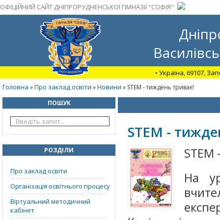
ОФІЦІЙНИЙ САЙТ ДНІПРОРУДНЕНСЬКОЇ ГІМНАЗІЇ "СОФІЯ"
Дніпр
Василівсь
• Україна, 69107, За
Головна
Про заклад освіти
Новини
»
»
» STEM - тиждень триває!
ПОШУК
STEM - тижде
STEM 
РОЗДІЛИ
Про заклад освіти
На ур
Організація освітнього процесу
вчи
Віртуальний методичний
експ
кабінет