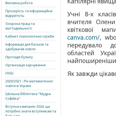
Капілярні явища
Виховна робота
Прозорість та інформаційна
Учні 8-х класі
відкритість
вчителя Олени
Охорона праці та
квіткової ма
життєдіяльності
canva.com/
, wbo
Кабінет психологічної служби
передувало д
Інформація для батьків та
здобувачів освіти
областей Украї
Протидія булінгу
найпоширеніших
Організація харчування
Як завжди цікаво
НУШ
2020/2021 - Рік математичної
освіти в Україні
Шкільна бібліотека "Мудра
Софійка"
Вступна кампанія–2026: що
потрібно знати вступникам та
батькам