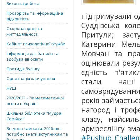
Виховна робота
Прозорість та інформаційна
підтримували од
відкритість
Суддівська кол
Охорона праці та
Притули; заст
життєдіяльності
Катерини Мель
Кабінет психологічної служби
Мовчан та пра
Інформація для батьків та
здобувачів освіти
оцінювали резул
Протидія булінгу
єдність п'ятик
Організація харчування
стали наші 
НУШ
самоврядування:
2020/2021 - Рік математичної
років займається
освіти в Україні
нагород і троф
Шкільна бібліотека "Мудра
класу, найсил
Софійка"
армреслінгу зм
Вступна кампанія–2026: що
потрібно знати вступникам та
#Pushup_Challe
батькам