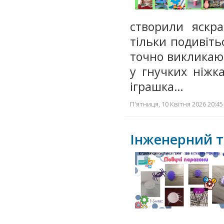
створили яскра
тільки подивіт
точно викликают
у гнучких ніжк
іграшка…
П'ятниця, 10 Квітня 2026 20:45
Інженерний т