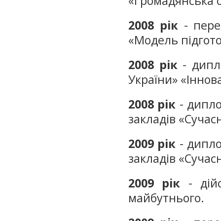
«Громадянська ос
2008
рік
- пере
«Модель підгот
2008
рік
- дипло
України» «Іннова
2008
рік
- дипло
закладів «Сучасна
2009
рік
- дипло
закладів «Сучасна
2009
рік
- дійс
майбутнього.