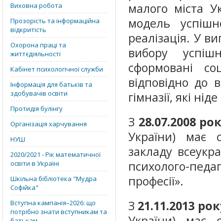
малого міста У
Виховна робота
модель успішно
Прозорість та інформаційна
відкритість
реалізація. У ви
Охорона праці та
вибору успіш
життєдіяльності
сформовані соц
Кабінет психологічної служби
відповідно до 
Інформація для батьків та
здобувачів освіти
гімназії, які ні
Протидія булінгу
З
28.07.2008
рок
Організація харчування
України) має 
НУШ
закладу всеукр
2020/2021 - Рік математичної
психолого-пе
освіти в Україні
професії».
Шкільна бібліотека "Мудра
Софійка"
З
21.11.2013
рок
Вступна кампанія–2026: що
потрібно знати вступникам та
України) має 
батькам