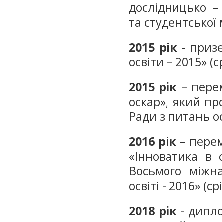
дослідницько –
та студентської 
2015
рік
- призе
освіти – 2015» (
2015
рік
– перем
оскар», який пр
Ради з питань ос
2016
рік
– перем
«Інноватика в 
Восьмого міжна
освіті - 2016» (с
2018 рік
- дипло