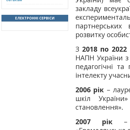
закладу всеукра
експеримента
ЕЛЕКТРОННІ СЕРВІСИ
партнерських 
розвитку особист
З
2018 по 2022 
НАПН України з
педагогічні та
інтелекту учасни
2006 рік
– лауре
шкіл України
становлення».
2007
рік
– д