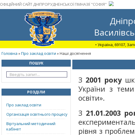
ОФІЦІЙНИЙ САЙТ ДНІПРОРУДНЕНСЬКОЇ ГІМНАЗІЇ "СОФІЯ"
Дніпр
Василівсь
• Україна, 69107, За
Головна
Про заклад освіти
»
» Наші досягнення
ПОШУК
З
2001
року
шко
України з теми
РОЗДІЛИ
освіти».
Про заклад освіти
З
21.01.2003 ро
Організація освітнього процесу
експерименталь
Віртуальний методичний
кабінет
рівня з проблем