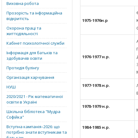
Виховна робота
Прозорість та інформаційна
відкритість
1975-197
6
н.р
Охорона праці та
життєдіяльності
Кабінет психологічної служби
Інформація для батьків та
1976-1977 н.р.
здобувачів освіти
Протидія булінгу
Організація харчування
1977-1978 н.р.
НУШ
2020/2021 - Рік математичної
освіти в Україні
1978-1979 н.р.
Шкільна бібліотека "Мудра
Софійка"
Вступна кампанія–2026: що
1984-1985 н.р.
потрібно знати вступникам та
батькам