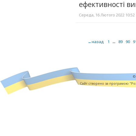
ефективності в
Середа, 16 Лютого 2022 10:52 
...
←назад
1
89
90
9
©
Cайт створено за програмою "Роз