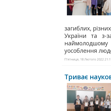
загиблих, різних
України та з-
наймолодшом
уособлення людс
П'ятниця, 18 Лютого 2022 21:1
Триває науко