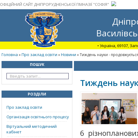
ОФІЦІЙНИЙ САЙТ ДНІПРОРУДНЕНСЬКОЇ ГІМНАЗІЇ "СОФІЯ"
Дніпр
Василівсь
• Україна, 69107, За
Головна
Про заклад освіти
Новини
»
»
» Тиждень науки - продовжуєтьс
ПОШУК
Тиждень наук
РОЗДІЛИ
Про заклад освіти
Організація освітнього процесу
Віртуальний методичний
6 різнопланови
кабінет