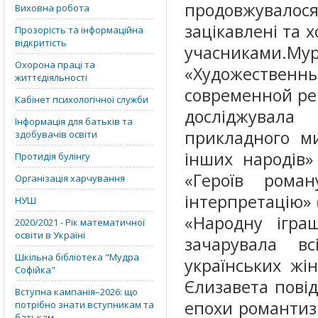
продовжувалося
Виховна робота
зацікавлені та 
Прозорість та інформаційна
відкритість
учасниками.
Му
Охорона праці та
«Художестве
життєдіяльності
современной рекл
Кабінет психологічної служби
досліджувал
Інформація для батьків та
прикладного ми
здобувачів освіти
інших народів» 
Протидія булінгу
«Героїв рома
Організація харчування
інтерпретацію» (
НУШ
«Народну іграш
2020/2021 - Рік математичної
освіти в Україні
зачарувала в
Шкільна бібліотека "Мудра
українських жі
Софійка"
Єлизавета пові
Вступна кампанія–2026: що
епохи романтиз
потрібно знати вступникам та
батькам