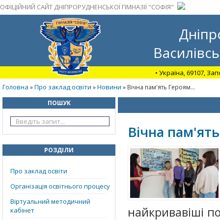
ОФІЦІЙНИЙ САЙТ ДНІПРОРУДНЕНСЬКОЇ ГІМНАЗІЇ "СОФІЯ"
Дніпр
Василівсь
• Україна, 69107, За
Головна
Про заклад освіти
Новини
»
»
» Вічна пам'ять Героям…
ПОШУК
Вічна пам'ят
РОЗДІЛИ
Про заклад освіти
Організація освітнього процесу
Віртуальний методичний
найкривавіші по
кабінет