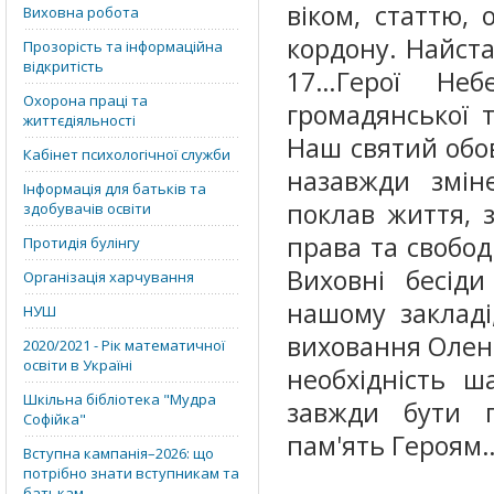
віком, статтю, 
Виховна робота
кордону. Найст
Прозорість та інформаційна
відкритість
17…
Герої Неб
Охорона праці та
громадянської т
життєдіяльності
Наш святий обов
Кабінет психологічної служби
назавжди зміне
Інформація для батьків та
поклав життя, 
здобувачів освіти
права та свобо
Протидія булінгу
Виховні бесід
Організація харчування
нашому закладі,
НУШ
виховання Олена
2020/2021 - Рік математичної
освіти в Україні
необхідність ш
Шкільна бібліотека "Мудра
завжди бути г
Софійка"
пам'ять Героям
Вступна кампанія–2026: що
потрібно знати вступникам та
батькам