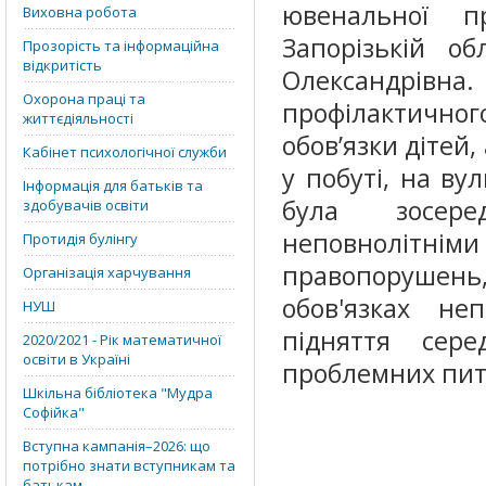
ювенальної п
Виховна робота
Запорізькій о
Прозорість та інформаційна
відкритість
Олександрівн
Охорона праці та
профілактично
життєдіяльності
обов’язки дітей
Кабінет психологічної служби
у побуті, на ву
Інформація для батьків та
була зосер
здобувачів освіти
неповнолітні
Протидія булінгу
правопорушень, 
Організація харчування
обов'язках не
НУШ
підняття сер
2020/2021 - Рік математичної
освіти в Україні
проблемних пит
Шкільна бібліотека "Мудра
Софійка"
Вступна кампанія–2026: що
потрібно знати вступникам та
батькам