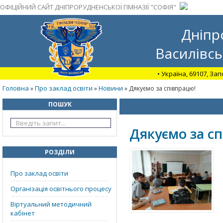
ОФІЦІЙНИЙ САЙТ ДНІПРОРУДНЕНСЬКОЇ ГІМНАЗІЇ "СОФІЯ"
Дніпр
Василівсь
• Україна, 69107, За
Головна
Про заклад освіти
Новини
»
»
» Дякуємо за співпрацю!
ПОШУК
Дякуємо за с
РОЗДІЛИ
Про заклад освіти
Організація освітнього процесу
Віртуальний методичний
кабінет