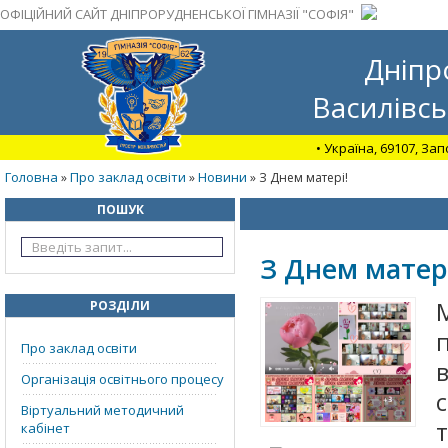
ОФІЦІЙНИЙ САЙТ ДНІПРОРУДНЕНСЬКОЇ ГІМНАЗІЇ "СОФІЯ"
Дніпр
Василівсь
• Україна, 69107, За
Головна
Про заклад освіти
Новини
»
»
» З Днем матері!
ПОШУК
З Днем матер
РОЗДІЛИ
Про заклад освіти
Організація освітнього процесу
Віртуальний методичний
т
кабінет