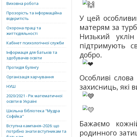
Виховна робота
Прозорість та інформаційна
У цей особливи
відкритість
матерям за турб
Охорона праці та
життєдіяльності
Низький уклін
Кабінет психологічної служби
підтримують с
Інформація для батьків та
добро.
здобувачів освіти
Протидія булінгу
Особливі слова
Організація харчування
захисниць, які 
НУШ
2020/2021 - Рік математичної
освіти в Україні
Шкільна бібліотека "Мудра
Софійка"
Бажаємо кожні
Вступна кампанія–2026: що
родинного затиш
потрібно знати вступникам та
батькам