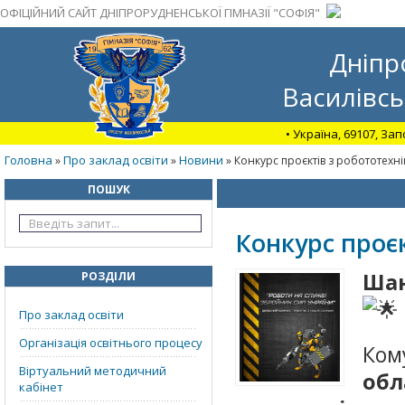
ОФІЦІЙНИЙ САЙТ ДНІПРОРУДНЕНСЬКОЇ ГІМНАЗІЇ "СОФІЯ"
Дніпр
Василівсь
• Україна, 69107, За
Головна
Про заклад освіти
Новини
»
»
» Конкурс проєктів з робототехні
ПОШУК
Конкурс проєк
Шан
РОЗДІЛИ
Про заклад освіти
Організація освітнього процесу
Ко
Віртуальний методичний
об
кабінет