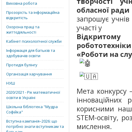
творчості уч
Виховна робота
обласної ради
Прозорість та інформаційна
запрошує учнів 
відкритість
участі у
Охорона праці та
життєдіяльності
Відкритому 
Кабінет психологічної служби
робототехніки
Інформація для батьків та
«Роботи на сл
здобувачів освіти
Протидія булінгу
Організація харчування
НУШ
Мета конкурсу 
2020/2021 - Рік математичної
освіти в Україні
інноваційних 
Шкільна бібліотека "Мудра
корисними наш
Софійка"
STEM-освіту, ро
Вступна кампанія–2026: що
мислення.
потрібно знати вступникам та
батькам